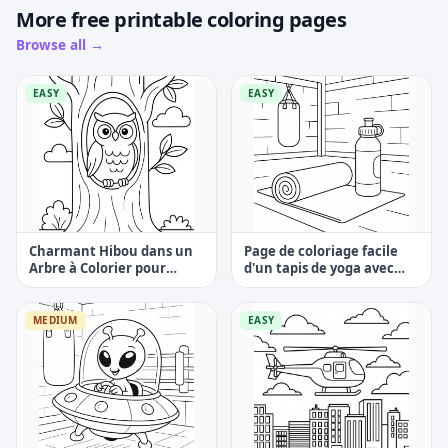
More free printable coloring pages
Browse all →
EASY
EASY
Charmant Hibou dans un
Page de coloriage facile
Arbre à Colorier pour
d'un tapis de yoga avec
Enfants
une bouteille d'eau
MEDIUM
EASY