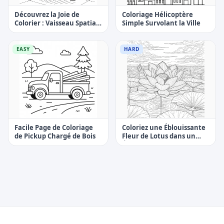
Découvrez la Joie de
Coloriage Hélicoptère
Colorier : Vaisseau Spatial
Simple Survolant la Ville
Cartoon Moyen Avec Pilote
Extraterrestre
EASY
HARD
Facile Page de Coloriage
Coloriez une Éblouissante
de Pickup Chargé de Bois
Fleur de Lotus dans un
Étang - Page à Colorier
Difficile