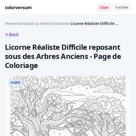
colorversum
1
active
Clear
Home
›
Fantaisie
›
La Foret Enchantee
›
Licorne Réaliste Difficile reposant sous des Arbres Anciens - Page de Coloriage
Back
Licorne Réaliste Difficile reposant
sous des Arbres Anciens - Page de
Coloriage
HARD