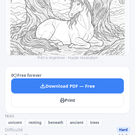
Prêt à imprimer · Haute résolution
0
Free forever
Download PDF — Free
Print
TAGS
unicorn
resting
beneath
ancient
trees
Difficulté
Hard