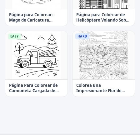
Página para Colorear:
Página para Colorear de
Mago de Caricatura
Helicóptero Volando Sobre
Invocando una Bola de
la Ciudad
Fuego en una Cueva
EASY
HARD
Página Para Colorear de
Colorea una
Camioneta Cargada de
Impresionante Flor de
Madera Fácil y Sencilla
Loto en un estanque -
Página para Colorear
Desafiante