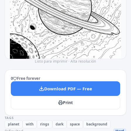
Listo para imprimir · Alta resolución
0
Free forever
Download PDF — Free
Print
TAGS
planet
with
rings
dark
space
background